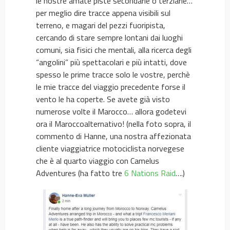
le nostre amate piste secondarie o terziarie…
per meglio dire tracce appena visibili sul
terreno, e magari del pezzi fuoripista,
cercando di stare sempre lontani dai luoghi
comuni, sia fisici che mentali, alla ricerca degli
“angolini” più spettacolari e più intatti, dove
spesso le prime tracce solo le vostre, perchè
le mie tracce del viaggio precedente forse il
vento le ha coperte. Se avete già visto
numerose volte il Marocco… allora godetevi
ora il Maroccoalternativo! (nella foto sopra, il
commento di Hanne, una nostra affezionata
cliente viaggiatrice motociclista norvegese
che è al quarto viaggio con Camelus
Adventures (ha fatto tre
6 Nations Raid
….)