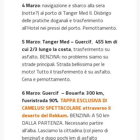
4 Marzo
: navigazione e sbarco alla sera
(notte?) al porto di Tanger Med II. Disbrigo
delle pratiche doganali e trasferimento
all’Hotel nei pressi del porto. Pernottamento.
5 Marzo
:
Tanger Med – Guercif
,
455 km di
cui 2/3 lungo la costa
, trasferimento su
asfalto. BENZINA: no problems siamo su
strade principali. Strada bellissima per le
moto! Tutto il trasferimento è su asfalto.
Cena e pernottamento.
6 Marzo
:
Guercif – Bouarfa
:
300 km,
fuoristrada 90%
.
TAPPA ESCLUSIVA DI
CAMELUS! SPETTACOLARE attraverso il
deserto del Rekkam.
BENZINA: A 50 km
DALLA PARTENZA. Necessario partire
all’alba. Lasciamo la cittadina (col pieno di
benzina!) e dopo pochi km di asfalto