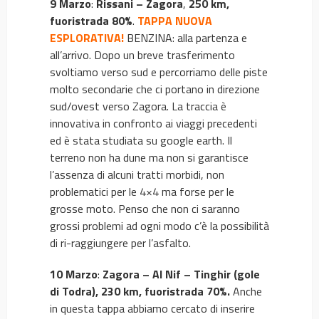
9 Marzo
:
Rissani – Zagora
,
250 km,
fuoristrada 80%
.
TAPPA NUOVA
ESPLORATIVA!
BENZINA: alla partenza e
all’arrivo. Dopo un breve trasferimento
svoltiamo verso sud e percorriamo delle piste
molto secondarie che ci portano in direzione
sud/ovest verso Zagora. La traccia è
innovativa in confronto ai viaggi precedenti
ed è stata studiata su google earth. Il
terreno non ha dune ma non si garantisce
l’assenza di alcuni tratti morbidi, non
problematici per le 4×4 ma forse per le
grosse moto. Penso che non ci saranno
grossi problemi ad ogni modo c’è la possibilità
di ri-raggiungere per l’asfalto.
10 Marzo
:
Zagora – Al Nif – Tinghir (gole
di Todra), 230 km, fuoristrada 70%.
Anche
in questa tappa abbiamo cercato di inserire