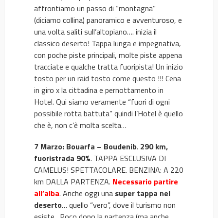
affrontiamo un passo di “montagna”
(diciamo collina) panoramico e avventuroso, e
una volta saliti sull’altopiano…. inizia il
classico deserto! Tappa lunga e impegnativa,
con poche piste principali, molte piste appena
tracciate e qualche tratta fuoripista! Un inizio
tosto per un raid tosto come questo !!! Cena
in giro x la cittadina e pernottamento in
Hotel. Qui siamo veramente “fuori di ogni
possibile rotta battuta” quindi l’Hotel è quello
che è, non c’è molta scelta…
7 Marzo:
Bouarfa – Boudenib
.
290 km,
fuoristrada 90%
. TAPPA ESCLUSIVA DI
CAMELUS! SPETTACOLARE. BENZINA: A 220
km DALLA PARTENZA.
Necessario partire
all’alba
. Anche oggi una
super tappa nel
deserto
… quello “vero”, dove il turismo non
esiste. Poco dopo la partenza (ma anche