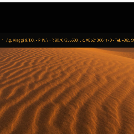
r.l. Ag. Viaggi & T.O. - P. IVA HR 80767355699, Lic. AB5213004170 - Tel. +385 