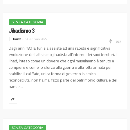
SENZA CATEGORIA
Jihadismo 3
franz
5 Gennaio 2022
967
Dagli anni '80 la Tunisia assiste ad una rapida e significativa
evoluzione dell’attivismo jihadista all’interno dei suoi territori. Il
jihad, inteso come un dovere che ogni musulmano è tenuto a
compiere e come lo sforzo alla guerra e alla lotta armata per
stabilire il califfato, unica forma di governo islamico
riconosciuta, non ha mai fatto parte del patrimonio culturale del
paese....
SENZA CATEGORIA