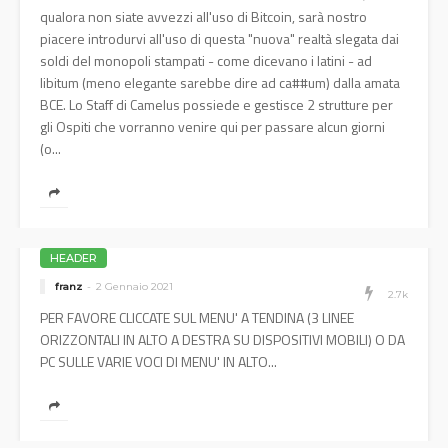
qualora non siate avvezzi all'uso di Bitcoin, sarà nostro
piacere introdurvi all'uso di questa "nuova" realtà slegata dai
soldi del monopoli stampati - come dicevano i latini - ad
libitum (meno elegante sarebbe dire ad ca##um) dalla amata
BCE. Lo Staff di Camelus possiede e gestisce 2 strutture per
gli Ospiti che vorranno venire qui per passare alcun giorni
(o...
HEADER
franz
2 Gennaio 2021
2.7k
PER FAVORE CLICCATE SUL MENU' A TENDINA (3 LINEE
ORIZZONTALI IN ALTO A DESTRA SU DISPOSITIVI MOBILI) O DA
PC SULLE VARIE VOCI DI MENU' IN ALTO...