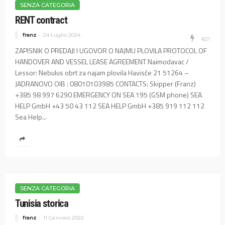
SENZA CATEGORIA
RENT contract
franz
24 Luglio 2024
621
ZAPISNIK O PREDAJI I UGOVOR O NAJMU PLOVILA PROTOCOL OF
HANDOVER AND VESSEL LEASE AGREEMENT Naimodavac /
Lessor: Nebulus obrt za najam plovila Havisče 21 51264 –
JADRANOVO OIB : 08010103985 CONTACTS: Skipper (Franz)
+385 98 997 6290 EMERGENCY ON SEA 195 (GSM phone) SEA
HELP GmbH +43 50 43 112 SEA HELP GmbH +385 919 112 112
Sea Help...
SENZA CATEGORIA
Tunisia storica
franz
11 Gennaio 2022