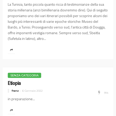
La Tunisia, tanto piccola quanto ricca di testimonianze della sua
storia millenaria (anzi bimillenaria dovremmo dire). Qui di seguito
proponiamo uno dei vari itinerari possibili per scoprire alcuni dei
luoghi più interessanti di varie epoche storiche: Museo del
Bardo, a Tunisi. Proseguendo verso sud, l'antica città di Dougga,
offre imponenti vestigia romane. Sempre verso sud, Sbeitla
(Sufetula in latino), altro...
SENZA CATEGORIA
Etiopia
franz
6 Gennaio 2022
914
in preparazione...