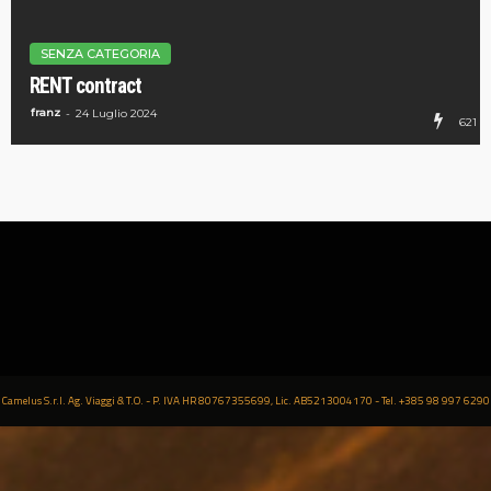
SENZA CATEGORIA
RENT contract
franz
24 Luglio 2024
621
Camelus S.r.l. Ag. Viaggi & T.O. - P. IVA HR 80767355699, Lic. AB5213004170 - Tel. +385 98 997 6290