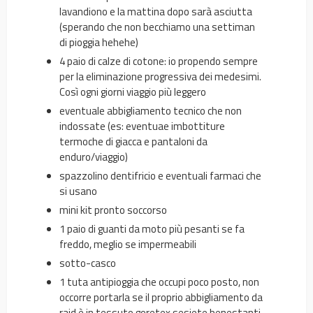
lavandiono e la mattina dopo sarà asciutta
(sperando che non becchiamo una settiman
di pioggia hehehe)
4 paio di calze di cotone: io propendo sempre
per la eliminazione progressiva dei medesimi.
Così ogni giorni viaggio più leggero
eventuale abbigliamento tecnico che non
indossate (es: eventuae imbottiture
termoche di giacca e pantaloni da
enduro/viaggio)
spazzolino dentifricio e eventuali farmaci che
si usano
mini kit pronto soccorso
1 paio di guanti da moto più pesanti se fa
freddo, meglio se impermeabili
sotto-casco
1 tuta antipioggia che occupi poco posto, non
occorre portarla se il proprio abbigliamento da
raid è in tessuto goretex sesiete benestanti