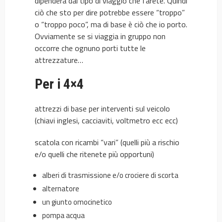
dipenderà dal tipo di viaggio che farete. Quindi
ciò che sto per dire potrebbe essere “troppo”
o “troppo poco”, ma di base è ciò che io porto.
Ovviamente se si viaggia in gruppo non
occorre che ognuno porti tutte le
attrezzature…
Per i 4×4
attrezzi di base per interventi sul veicolo
(chiavi inglesi, cacciaviti, voltmetro ecc ecc)
scatola con ricambi “vari” (quelli più a rischio
e/o quelli che ritenete più opportuni)
alberi di trasmissione e/o crociere di scorta
alternatore
un giunto omocinetico
pompa acqua