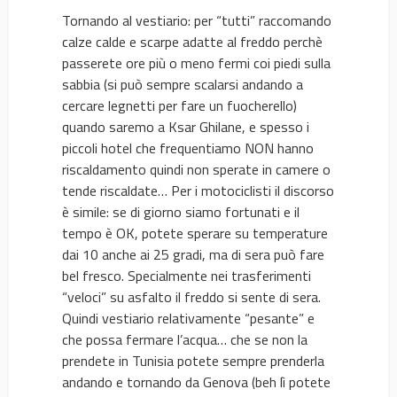
Tornando al vestiario: per “tutti” raccomando
calze calde e scarpe adatte al freddo perchè
passerete ore più o meno fermi coi piedi sulla
sabbia (si può sempre scalarsi andando a
cercare legnetti per fare un fuocherello)
quando saremo a Ksar Ghilane, e spesso i
piccoli hotel che frequentiamo NON hanno
riscaldamento quindi non sperate in camere o
tende riscaldate… Per i motociclisti il discorso
è simile: se di giorno siamo fortunati e il
tempo è OK, potete sperare su temperature
dai 10 anche ai 25 gradi, ma di sera può fare
bel fresco. Specialmente nei trasferimenti
“veloci” su asfalto il freddo si sente di sera.
Quindi vestiario relativamente “pesante” e
che possa fermare l’acqua… che se non la
prendete in Tunisia potete sempre prenderla
andando e tornando da Genova (beh lì potete