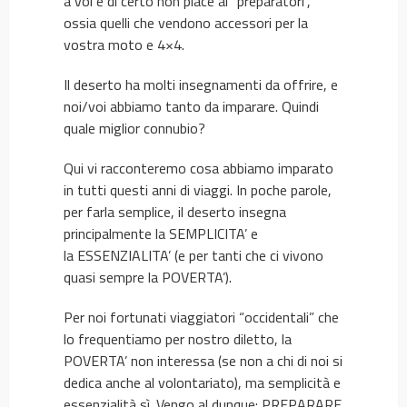
a voi e di certo non piace ai “preparatori”,
ossia quelli che vendono accessori per la
vostra moto e 4×4.
Il deserto ha molti insegnamenti da offrire, e
noi/voi abbiamo tanto da imparare. Quindi
quale miglior connubio?
Qui vi racconteremo cosa abbiamo imparato
in tutti questi anni di viaggi. In poche parole,
per farla semplice, il deserto insegna
principalmente la SEMPLICITA’ e
la ESSENZIALITA’ (e per tanti che ci vivono
quasi sempre la POVERTA’).
Per noi fortunati viaggiatori “occidentali” che
lo frequentiamo per nostro diletto, la
POVERTA’ non interessa (se non a chi di noi si
dedica anche al volontariato), ma semplicità e
essenzialità sì. Vengo al dunque: PREPARARE