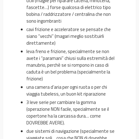
utili (maglie per riparare catena, minuteria,
fascette…) forse qualcosa di elettrico tipo
bobina / raddrizzatore / centralina che non
sono ingombranti
cavi frizione e acceleratore se pensate che
siano “vecchi” (magari meglio sostituirli
direttamente)
leva freno e frizione, specialmente se non
avete i “paramani” chiusi sulla estremità del
manubrio, perchè se si rompono in caso di
caduta è un bel problema (specialmente la
frizione)
una camera d’aria per ogni ruota o per chi
viaggia tubeless, un buon kit riparazione
3 leve serie per cambiare la gomma
(operazione NON facile, specialmente se il
copertone ha la carcassa dura… come
DOVREBBE AVERE).
due sistemi di navigazione (specialmente se
viaggiate soli… cosa che NON di dovrebbe