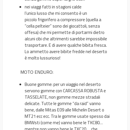
nei viaggi fatti in stagioni calde
l’unico lusso che mi consento è un
piccolo frigorifero a compressore (quella a
“cella pelteier” sono dei giocattoli, senza
offesa) che mi permette di portarmi dietro
alcuni cibi che altrimenti sarebbe impossibile
trasportare. E di avere qualche bibita fresca.
Lo ammetto avere bibite fredde nel deserto
è molto lussurioso!
MOTO ENDURO:
Buone gomme
: per un viaggio nel deserto
servono gomme con
CARCASSA ROBUSTA e
TASSELATE
, non gomme mezze stradali
delicate. Tutte le gomme “da raid” vanno
bene, dalle Mitas E09 alle Michelin Desert o
MT21 ecc ecc. Tra le gomme usate spesso dai
BMWsti (come me) vanno bene le TKC80…
mentre non vanno bene le TKC70…. che