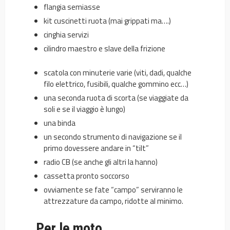
flangia semiasse
kit cuscinetti ruota (mai grippati ma….)
cinghia servizi
cilindro maestro e slave della frizione
scatola con minuterie varie (viti, dadi, qualche
filo elettrico, fusibili, qualche gommino ecc…)
una seconda ruota di scorta (se viaggiate da
soli e se il viaggio è lungo)
una binda
un secondo strumento di navigazione se il
primo dovessere andare in “tilt”
radio CB (se anche gli altri la hanno)
cassetta pronto soccorso
ovviamente se fate “campo” serviranno le
attrezzature da campo, ridotte al minimo.
Per le moto