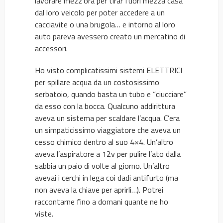
lavorare mezz’ora per tirar fuori mezza casa
dal loro veicolo per poter accedere a un
cacciavite o una brugola… e intorno al loro
auto pareva avessero creato un mercatino di
accessori.
Ho visto complicatissimi sistemi ELETTRICI
per spillare acqua da un costosissimo
serbatoio, quando basta un tubo e “ciucciare”
da esso con la bocca. Qualcuno addirittura
aveva un sistema per scaldare l’acqua. C’era
un simpaticissimo viaggiatore che aveva un
cesso chimico dentro al suo 4×4. Un’altro
aveva l’aspiratore a 12v per pulire l’ato dalla
sabbia un paio di volte al giorno. Un’altro
avevai i cerchi in lega coi dadi antifurto (ma
non aveva la chiave per aprirli…). Potrei
raccontarne fino a domani quante ne ho
viste.