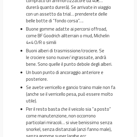
comprato un ammortizzatore da 40€…
durerà quanto durerà). Se arrivate in viaggio
con un assetto da trial… prenderete delle
belle botte di “fondo corsa”….
Buone gomme
adatte ai percorsi offroad,
come BF Goodrich allterrain o mud, Michelin
4×4 O/R o simili
Buoni alberi
di trasmissione/crociere. Se
le
crociere sono nuove
/ ingrassate, andrà
bene. Sono quelle il punto debole degli alberi.
Un buon punto di ancoraggio anteriore e
posteriore.
Se avete verricello e gancio traino male non fa
(anche se il verricello pesa, può essere molto
utile).
Per il resto basta che il veicolo sia “a posto”
come manutenzione, non occorrono
particolari miracoli… si vive benissimo senza
snorkel, senza distanziali (anzi fanno male),
senza gomme super larghe ecc…