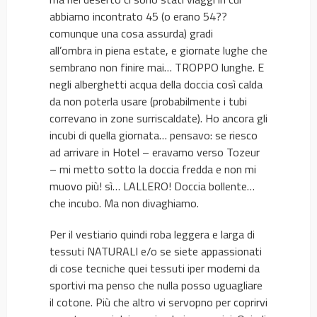
abbiamo incontrato 45 (o erano 54??
comunque una cosa assurda) gradi
all’ombra in piena estate, e giornate lughe che
sembrano non finire mai… TROPPO lunghe. E
negli alberghetti acqua della doccia così calda
da non poterla usare (probabilmente i tubi
correvano in zone surriscaldate). Ho ancora gli
incubi di quella giornata… pensavo: se riesco
ad arrivare in Hotel – eravamo verso Tozeur
– mi metto sotto la doccia fredda e non mi
muovo più! sì… LALLERO! Doccia bollente…
che incubo. Ma non divaghiamo.
Per il vestiario quindi roba leggera e larga di
tessuti NATURALI e/o se siete appassionati
di cose tecniche quei tessuti iper moderni da
sportivi ma penso che nulla posso uguagliare
il cotone. Più che altro vi servopno per coprirvi